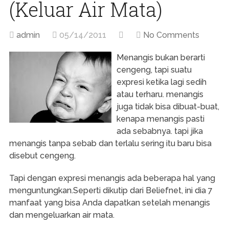
(Keluar Air Mata)
admin
05/14/2011
No Comments
Menangis bukan berarti
cengeng, tapi suatu
expresi ketika lagi sedih
atau terharu. menangis
juga tidak bisa dibuat-buat,
kenapa menangis pasti
ada sebabnya. tapi jika
menangis tanpa sebab dan terlalu sering itu baru bisa
disebut cengeng.
Tapi dengan expresi menangis ada beberapa hal yang
menguntungkan.Seperti dikutip dari Beliefnet, ini dia 7
manfaat yang bisa Anda dapatkan setelah menangis
dan mengeluarkan air mata.