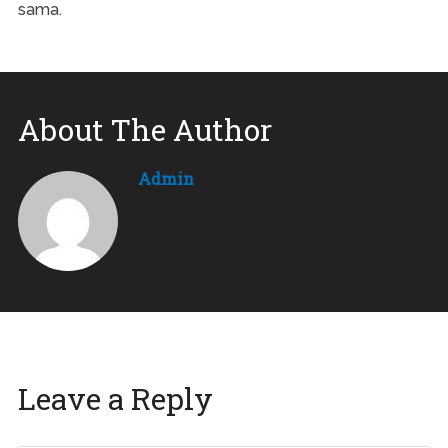
sama.
About The Author
Admin
Leave a Reply