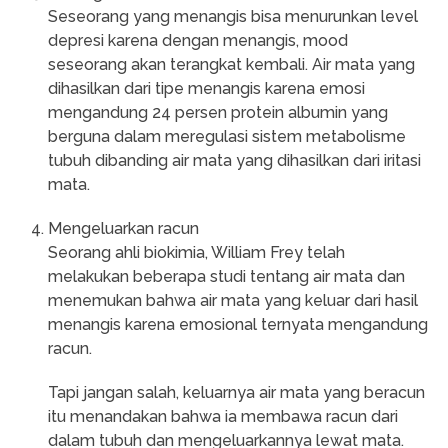
Seseorang yang menangis bisa menurunkan level
depresi karena dengan menangis, mood
seseorang akan terangkat kembali. Air mata yang
dihasilkan dari tipe menangis karena emosi
mengandung 24 persen protein albumin yang
berguna dalam meregulasi sistem metabolisme
tubuh dibanding air mata yang dihasilkan dari iritasi
mata.
Mengeluarkan racun
Seorang ahli biokimia, William Frey telah
melakukan beberapa studi tentang air mata dan
menemukan bahwa air mata yang keluar dari hasil
menangis karena emosional ternyata mengandung
racun.
Tapi jangan salah, keluarnya air mata yang beracun
itu menandakan bahwa ia membawa racun dari
dalam tubuh dan mengeluarkannya lewat mata.