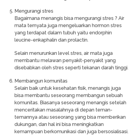
Mengurangi stres
Bagaimana menangis bisa mengurangi stres ? Air
mata ternyata juga mengeluarkan hormon stres
yang terdapat dalam tubuh yaitu endorphin
leucine-enkaphalin dan prolactin.
Selain menurunkan level stres, air mata juga
membantu melawan penyakit-penyakit yang
disebabkan oleh stres seperti tekanan darah tinggi.
Membangun komunitas
Selain baik untuk kesehatan fisik, menangis juga
bisa membantu seseorang membangun sebuah
komunitas. Biasanya seseorang menangis setelah
menceritakan masalahnya di depan teman-
temannya atau seseorang yang bisa memberikan
dukungan, dan hal ini bisa meningkatkan
kemampuan berkomunikasi dan juga bersosialisasi.