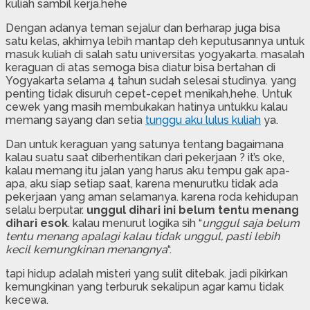
kuliah sambil kerja.hehe
Dengan adanya teman sejalur dan berharap juga bisa
satu kelas, akhirnya lebih mantap deh keputusannya untuk
masuk kuliah di salah satu universitas yogyakarta. masalah
keraguan di atas semoga bisa diatur bisa bertahan di
Yogyakarta selama 4 tahun sudah selesai studinya. yang
penting tidak disuruh cepet-cepet menikah,hehe. Untuk
cewek yang masih membukakan hatinya untukku kalau
memang sayang dan setia
tunggu aku lulus kuliah
ya.
Dan untuk keraguan yang satunya tentang bagaimana
kalau suatu saat diberhentikan dari pekerjaan ? it’s oke,
kalau memang itu jalan yang harus aku tempu gak apa-
apa, aku siap setiap saat, karena menurutku tidak ada
pekerjaan yang aman selamanya. karena roda kehidupan
selalu berputar.
unggul dihari ini belum tentu menang
dihari esok
. kalau menurut logika sih “
unggul saja belum
tentu menang apalagi kalau tidak unggul, pasti lebih
kecil kemungkinan menangnya
“.
tapi hidup adalah misteri yang sulit ditebak. jadi pikirkan
kemungkinan yang terburuk sekalipun agar kamu tidak
kecewa.