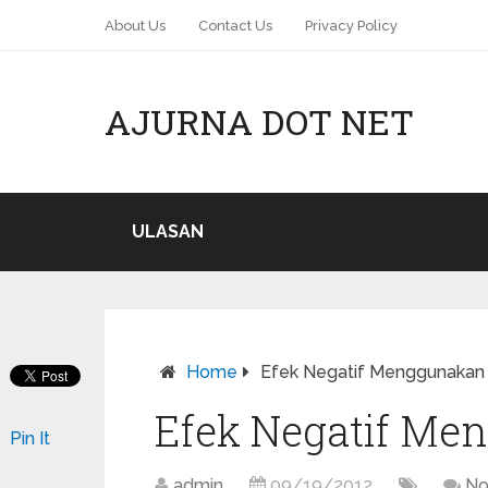
About Us
Contact Us
Privacy Policy
AJURNA DOT NET
ULASAN
Home
Efek Negatif Menggunakan 
Efek Negatif Me
Pin It
admin
09/19/2012
No