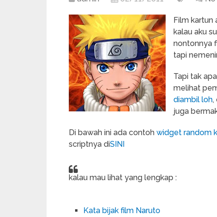
Film kartun
kalau aku s
nontonnya f
tapi nemeni
Tapi tak apa
melihat pe
diambil loh
,
juga berma
Di bawah ini ada contoh
widget random k
scriptnya di
SINI
kalau mau lihat yang lengkap :
Kata bijak film Naruto