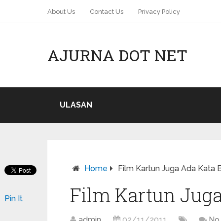
About Us
Contact Us
Privacy Policy
AJURNA DOT NET
ULASAN
Home
Film Kartun Juga Ada Kata 
Film Kartun Juga
Pin It
admin
02/11/2011
No