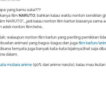
 apa yang kamu suka???
ukanya film
NARUTO
, bahkan kalau waktu nonton sendirian gi
ilm NARUTO”……jadi kalau nonton film kartun biasanya sama ade
n adek nonton film.hehe…
lah, walaupun nonton film kartun yang penting pemikiran tidak k
mbuatan animasi yang bagus-bagus.dan juga
film kartun/ani
 disana ternyata juga banyak kata-kata bijaknya.lihat saja di
kna dalam.
ata mutiara anime
(90% dari anime naruto), kalau mau ikutan