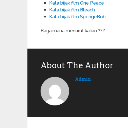
Kata bijak film One Peace
Kata bijak film Bleach
Kata bijak film SpongeBob
Bagaimana menurut kalian ???
About The Author
Admin