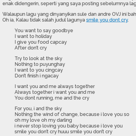
enak didengerin, seperti yang saya posting sebelumnya lag
Walaupun lagu yang dinyanyikan sule dan andre OVJ ini bahas
Oh ia, Kalau tidak salah judul lagunya
smile you dont cry
.
You want to say goodbye
I want to holiday
I give you food capcay
After don’t cry
Try to look at the sky
Nothing to puyunghay
I want to you cingcay
Don’t finish i ngacay
I want you and me always together
Always together i want you and me
You dont running, me and the cry
For you, i and the sky
Nothing the wind of change, because i love you so
oh my love oh my darling
i never stop loving you baby because i love you
smile you don’t cry huuu smile you don’t cry