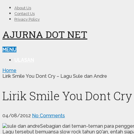
About Us
Contact Us
Privacy Policy
AJURNA DOT NET
MENU
ULASAN
Home
Lirik Smile You Dont Cry – Lagu Sule dan Andre
Lirik Smile You Dont Cr
04/08/2012
No Comments
Sebagian dari teman-teman para penggema
Lagu tersebut bernuansa slow rock tahun 90’an, entah siapa