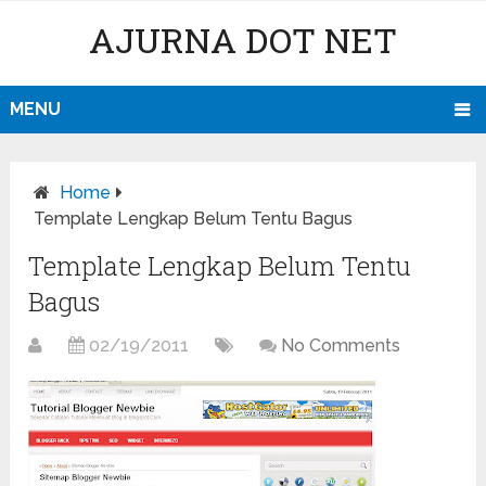
AJURNA DOT NET
MENU
Home
Template Lengkap Belum Tentu Bagus
Template Lengkap Belum Tentu
Bagus
02/19/2011
No Comments